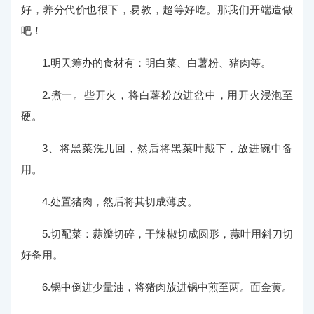
好，养分代价也很下，易教，超等好吃。那我们开端造做
吧！
1.明天筹办的食材有：明白菜、白薯粉、猪肉等。
2.煮一。些开火，将白薯粉放进盆中，用开火浸泡至
硬。
3、将黑菜洗几回，然后将黑菜叶戴下，放进碗中备
用。
4.处置猪肉，然后将其切成薄皮。
5.切配菜：蒜瓣切碎，干辣椒切成圆形，蒜叶用斜刀切
好备用。
6.锅中倒进少量油，将猪肉放进锅中煎至两。面金黄。