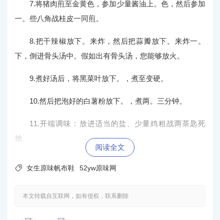
7.将猪肉煎至金黄色，参加少量酱油上。色，然后参加
一。些八角战桂皮一同煎。
8.把干辣椒放下。来炸，然后把蒜瓣放下。来炸一。
下，倒进骨头汤中。假如出有骨头汤，您能够放火。
9.煮好汤后，将黑菜叶放下。，煮至变硬。
10.然后把泡好的白薯粉放下。，煮两。三分钟。
11.开端调味：放进适当的盐、少量鸡粗战两茶匙死
抽。
阅读全文
12.最初，放下。年夜蒜叶，您便能够出锅了。一样的

女生原味帆布鞋
52yw原味网
明白菜是纷歧样的。它既开胃又甘旨。假如您喜好，赶快
尝尝。
本文转载自互联网，如有侵权，联系删除
来日诰日，我们将持续更新我们的家常菜。请留意盘