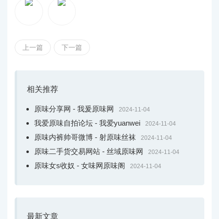
哥村。Pange天天城市公布视频战图片。喜好它的伴侣能够
天天去看它。感激您的撑持！
要检察具体的造做视频，请单击上面的蓝色文本“理解
上一篇
下一篇
更多疑息”
待绝......
相关推荐
以上。便是本期小编给各人带去的最新动静，假如期
原味分享网 - 我爰原味网
2024-11-04
望获得接下。来的疑息，请面赞大概存眷我的哦，小编将
我爱原味自拍论坛 - 我爱yuanwei
2024-11-04
以最快的工夫更新最新内容。期望各人喜好！
原味内裤帅哥微博 - 射原味丝袜
2024-11-04
原味二手货交易网站 - 丝域原味网
2024-11-04
原味女s收奴 - 女味网原味阁
2024-11-04
最新文章