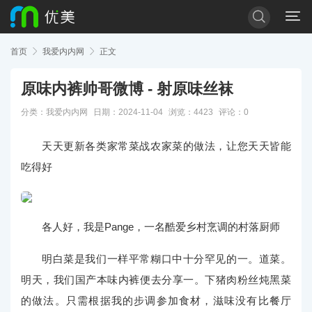


首页

我爱内内网

正文
原味内裤帅哥微博 - 射原味丝袜
分类：
我爱内内网
日期：2024-11-04
浏览：4423
评论：0
天天更新各类家常菜战农家菜的做法，让您天天皆能
吃得好
各人好，我是Pange，一名酷爱乡村烹调的村落厨师
明白菜是我们一样平常糊口中十分罕见的一。道菜。
明天，我们国产本味内裤便去分享一。下猪肉粉丝炖黑菜
的做法。只需根据我的步调参加食材，滋味没有比餐厅