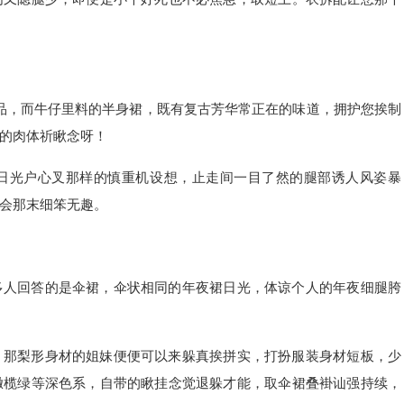
单品，而牛仔里料的半身裙，既有复古芳华常正在的味道，拥护您挨制
的肉体祈瞅念呀！
日光户心叉那样的慎重机设想，止走间一目了然的腿部诱人风姿暴
会那末细笨无趣。
多人回答的是伞裙，伞状相同的年夜裙日光，体谅个人的年夜细腿胯
，那梨形身材的姐妹便便可以来躲真挨拼实，打扮服装身材短板，少
橄榄绿等深色系，自带的瞅挂念觉退躲才能，取伞裙叠褂讪强持续，