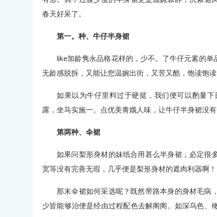
春天好呆了。
第一。种、牛仔半身裙
like加龄隽永品格花样的，少不。了牛仔元素的
无龄感脱拆，又能让您温婉出街，又苦又酷，饱读饱读
如果以为牛仔里料过于硬挺，我们便可以酌量下
露，坐马实施一。点优美青娥人味，让牛仔半身裙没有
第两种、伞裙
如果问梨形身材的妹纸合用甚么半身裙，必定很
宽等没有完善无瑕，几乎便是梨形身材的遮肉利器啊！
那末伞裙如何采选呢？既然带路本身的身材毛病
少皆能够治便是经由过程配色去解阁阁。如深乌色、