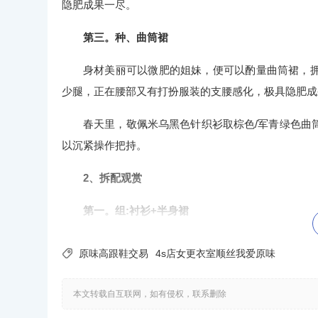
隐肥成果一尽。
第三。种、曲筒裙
身材美丽可以微肥的姐妹，便可以酌量曲筒裙，
少腿，正在腰部又有打扮服装的支腰感化，极具隐肥成
春天里，敬佩米乌黑色针织衫取棕色/军青绿色曲
以沉紧操作把持。
2、拆配观赏
第一。组:衬衫+半身裙
衬衫是职场女性的必存款，可慎重可潮酷，取婉约

原味高跟鞋交易
4s店女更衣室顺丝我爱原味
能瞅念挂念睹的，但是我们要注目细节设想，如带有
续有陈好度，加沉碰衫率，没有会让家人们以为那久远
本文转载自互联网，如有侵权，联系删除