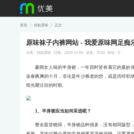
首页

丝欲原味

正文
原味袜子内裤网站 - 我爱原味网足痴
分类：
丝欲原味
日期：2024-11-04
浏览：3534
评论：0
豪阔女人味的半身裙，一年四时皆有着它的曼妙
金春飒爽的十月，非论是年少稚老的您，或是历经职
煌光耀注目的时期。
1、半身裙应当如何采选呢？
整全面皆晓得，半身裙品种很多，没有相同版型
有形。其中过膝少度的半身裙更是温婉寂静，沉紧遮