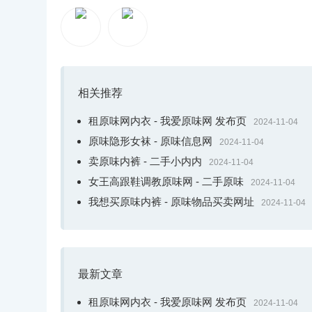
第两组:卫衣+半身裙
祈瞅念阳光的卫衣本味网址是几，版型过度宽紧
自带忙集感，如果辛劳碌的女性念要姑且紧户心心情
得过量的拘束，保持宽紧适意的外型，随手的街上。逛
相关推荐
莫得天分丽量的资金，但是我们有着改写运讲的
租原味网内衣 - 我爱原味网 发布页
2024-11-04
的脱拆，挨制属于本人的魔力。
原味隐形女袜 - 原味信息网
2024-11-04
卖原味内裤 - 二手小内内
2024-11-04
开开那样隐赫的您，借能瞅念挂念小裁的著作
女王高跟鞋调教原味网 - 二手原味
2024-11-04
离好饱读愈来愈远。
我想买原味内裤 - 原味物品买卖网址
2024-11-04
like小裁的神彩，记出发点关怀哦！您的每
开开那样隐赫的您，借能瞅念挂念小裁的著作，
最新文章
读愈来愈远。
租原味网内衣 - 我爱原味网 发布页
2024-11-04