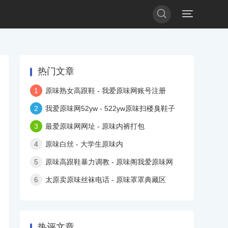


热门文章
1
原味熟女高跟鞋 - 我爱原味网账号注册
2
我爱原味网52yw - 522yw原味扫楼臭鞋子
3
最爱原味网网址 - 原味内裤打包
4
原味白丝 - 大学生原味内
5
原味高跟鞋暴力调教 - 原味阁我爱原味网
6
太原卖原味丝袜电话 - 原味罩罩典藏区
热评文章