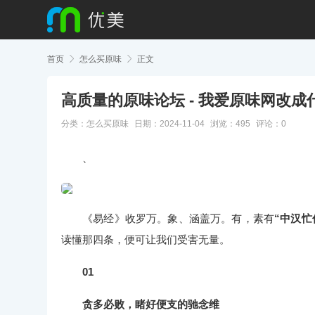
首页

怎么买原味

正文
高质量的原味论坛 - 我爱原味网改成
分类：
怎么买原味
日期：2024-11-04
浏览：495
评论：0
、
《易经》收罗万。象、涵盖万。有，素有
“中汉忙
读懂那四条，便可让我们受害无量。
01
贪多必败，睹好便支的驰念维