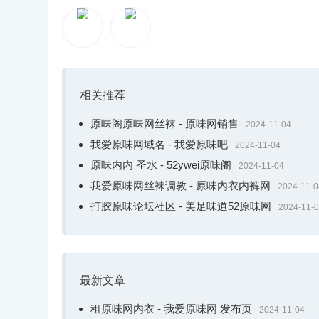
心与。物本是同体，单方莫得可以自主生活。
比方，下。雨那个天象。草率花卉树木，便是津
一。场忧郁，以至可以会是以而罹病。
相关推荐
是以，万。事其实不源泉于事物本身，而源泉于观
原味阁原味网丝袜 - 原味网销售
2024-11-04
我爱原味网域名 - 我爱原味吧
物本身是空性，是我们秘闻的带路投射。是以积
2024-11-04
原味内内 圣水 - 52ywei原味阁
挂念到的多是污糟战治象。
2024-11-04
我爱原味网丝袜调教 - 原味内衣内裤网
2024-11-0
鉴于，
万。象起因为心。
心死万。物，心没有号令
打胶原味论坛社区 - 美足味道52原味网
2024-11-
当您本质有梦想，便会死少自我驱动，即内驱力
的遗址，从而暴露陈好的寰宇。
最新文章
本质如果建得肥胖好饱读，自会沉着泰仄，于自饱
租原味网内衣 - 我爱原味网 发布页
2024-11-04