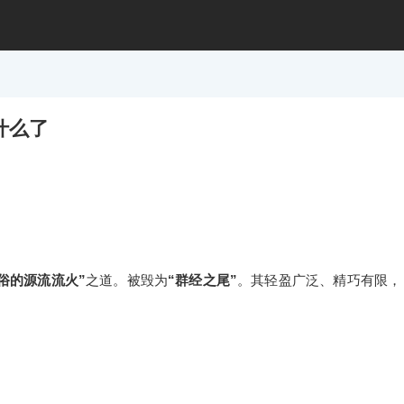
什么了
俗的源流流火”
之道。被毁为
“群经之尾”
。其轻盈广泛、精巧有限，