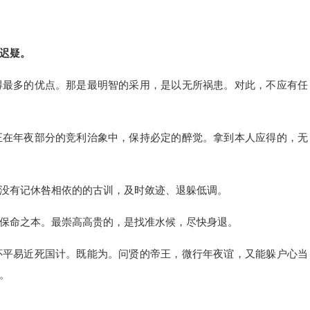
迟疑。
得最多的优点。那是最明智的采用，是以无所祸患。对此，不应有任
正在年夜部分的竞利治象中，保持必定的醉觉。拿到本人应得的，无
没有记休咎相依的的古训，及时敛迹、退躲低调。
保命之本。最崇高高贵的，是找准水候，尽快身退。
怀平易近死国计。既能为。问贤的帝王，微行年夜谊，又能躲户心当
。