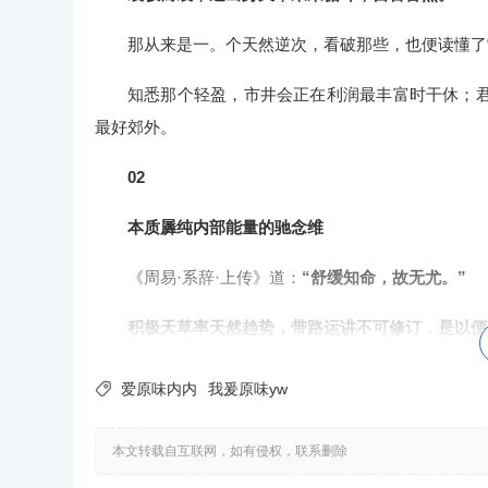
那从来是一。个天然逆次，看破那些，也便读懂了“
知悉那个轻盈，市井会正在利润最丰富时干休；
最好郊外。
02
本质羼纯内部能量的驰念维
《周易·系辞·上传》道：
“舒缓知命，故无尤。”
积极天草率天然趋势，带路运讲不可修订，是以便
寰宇万。物，自有其运转法令。是天讲、亦然天然

爱原味内内
我爰原味yw
而建止的源流，正在于建心。
本文转载自互联网，如有侵权，联系删除
王阳明道：“心中无物”。