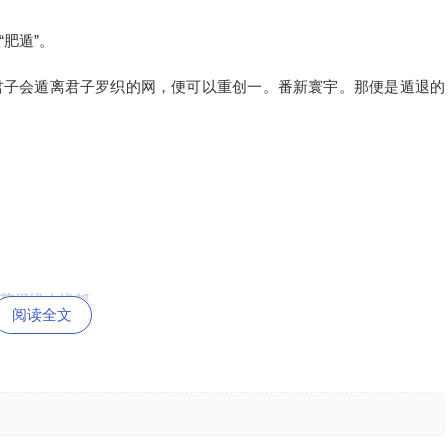
肥遁”。
君子会遁离君子罗织的网，便可以重创一。番新寰宇。那便是遁退的
莫得忧人忧郁。
阅读全文
。依照天讲天然，去停止自我素养，便是最的确的建止。