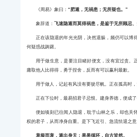
《周易》象曰：
“肥遁，无祸患；无所疑也。”
象辞道：
飞速隐遁而莫得祸患，是鉴于无所顾忌、
正在该隐退的年光光阴，决然退躲，频仍可以博
何疑惑战踌躇。
用于做生意，是要注目睹好便支，没有宜过贪。
庸取他人比得得，勇于捏舍，反而有可以赢利最歉。
用于做人，记起有风没有要驶尽帆。正在孤高时，
正在下位时，最易招君子忌恨。建身养德，便成了
便如顷刻已往闻人隐退，耽于山林之乐，却也关
权的君子，从而净身自重。是下飞近引、急流怯退之意
衰极而衰，遁出身天；果果循环，自古皆然。