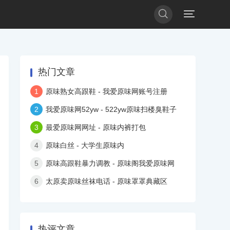


热门文章
1
原味熟女高跟鞋 - 我爱原味网账号注册
2
我爱原味网52yw - 522yw原味扫楼臭鞋子
3
最爱原味网网址 - 原味内裤打包
4
原味白丝 - 大学生原味内
5
原味高跟鞋暴力调教 - 原味阁我爱原味网
6
太原卖原味丝袜电话 - 原味罩罩典藏区
热评文章