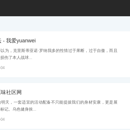
 我爱yuanwei
蒂以为，克里斯蒂亚诺·罗纳我多的性情过于果断，过于自傲，而且
伤了本人战球...
-04
原味社区网
的明天，一套适宜的活动配备不只能提拔我们的身材安康，更是展
记。乌色健身挨...
-04