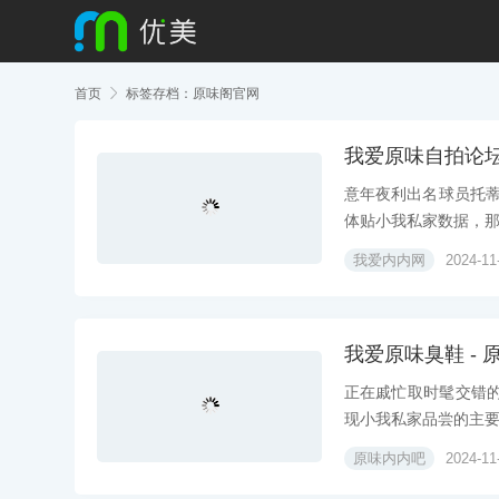
首页

标签存档：原味阁官网
我爱原味自拍论坛 -
意年夜利出名球员托
体贴小我私家数据，那损
我爱内内网
2024-11
我爱原味臭鞋 - 
正在戚忙取时髦交错
现小我私家品尝的主要标
原味内内吧
2024-11