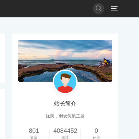


站长简介
优美，创设优质主题
801
4084452
0
文章
阅读
评论