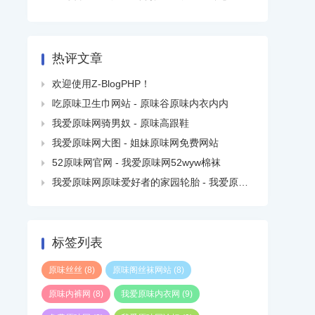
热评文章
欢迎使用Z-BlogPHP！

吃原味卫生巾网站 - 原味谷原味内衣内内

我爱原味网骑男奴 - 原味高跟鞋

我爱原味网大图 - 姐妹原味网免费网站

52原味网官网 - 我爱原味网52wyw棉袜

我爱原味网原味爱好者的家园轮胎 - 我爱原味网去哪了

标签列表
原味丝丝
(8)
原味阁丝袜网站
(8)
原味内裤网
(8)
我爱原味内衣网
(9)